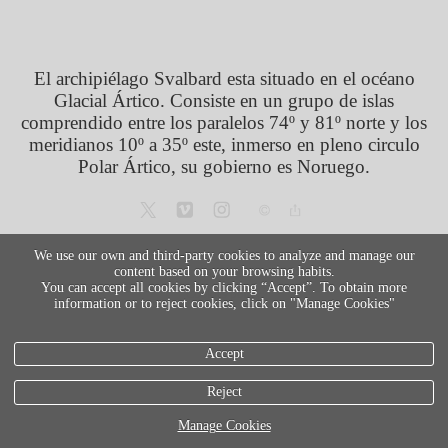
El archipiélago Svalbard esta situado en el océano
Glacial Ártico. Consiste en un grupo de islas
comprendido entre los paralelos 74º y 81º norte y los
meridianos 10º a 35º este, inmerso en pleno circulo
Polar Ártico, su gobierno es Noruego.
We use our own and third-party cookies to analyze and manage our
legal info
content based on your browsing habits.
You can accept all cookies by clicking “Accept”. To obtain more
Cookies policy
information or to reject cookies, click on "Manage Cookies"
Accept
Reject
Manage Cookies